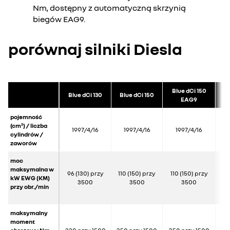
Nm, dostępny z automatyczną skrzynią
biegów EAG9.
porównaj silniki Diesla
Blue dCi 150
B
Blue dCi 130
Blue dCi 150
EAG9
pojemność
(cm
) / liczba
3
1997/4/16
1997/4/16
1997/4/16
cylindrów /
zaworów
moc
maksymalna w
96 (130) przy
110 (150) przy
110 (150) przy
12
kW EWG (KM)
3500
3500
3500
przy obr./min
maksymalny
moment