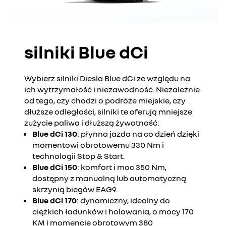
silniki Blue dCi
Wybierz silniki Diesla Blue dCi ze względu na
ich wytrzymałość i niezawodność. Niezależnie
od tego, czy chodzi o podróże miejskie, czy
dłuższe odległości, silniki te oferują mniejsze
zużycie paliwa i dłuższą żywotność:
Blue dCi 130
: płynna jazda na co dzień dzięki
momentowi obrotowemu 330 Nm i
technologii Stop & Start.
Blue dCi 150
: komfort i moc 350 Nm,
dostępny z manualną lub automatyczną
skrzynią biegów EAG9.
Blue dCi 170
: dynamiczny, idealny do
ciężkich ładunków i holowania, o mocy 170
KM i momencie obrotowym 380