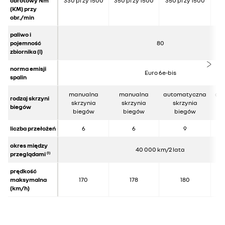
obrotowy Nm
330 przy 1500
350 przy 1500
350 przy 1500
38
(KM) przy
obr./min
paliwo i
pojemność
80
zbiornika (l)
norma emisji
Euro 6e-bis
spalin
manualna
manualna
automatyczna
au
rodzaj skrzyni
skrzynia
skrzynia
skrzynia
biegów
biegów
biegów
biegów
liczba przełożeń
6
6
9
okres między
40 000 km/2 lata
przeglądami
(1)
prędkość
maksymalna
170
178
180
(km/h)
0 - 100 km/h (s)
13,6
13,8
11,6
protokół