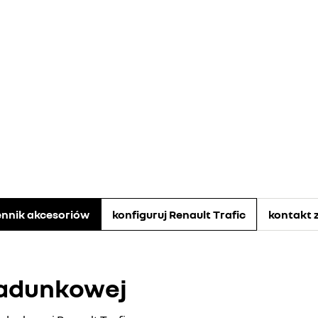
ennik akcesoriów
konfiguruj Renault Trafic
kontakt 
ładunkowej