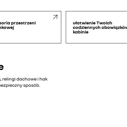
soria przestrzeni
ułatwienie Twoich
nkowej
codziennych obowiązkó
kabinie
e
 relingi dachowe i hak
bezpieczny sposób.