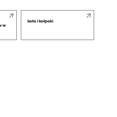
koła i kołpaki
w w