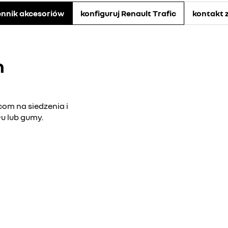
ennik akcesoriów
konfiguruj Renault Trafic
kontakt 
h
com na siedzenia i
u lub gumy.