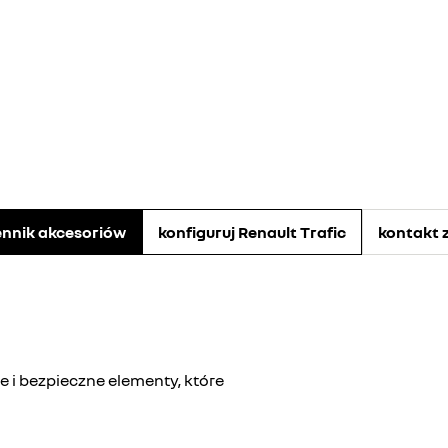
ennik akcesoriów
konfiguruj Renault Trafic
kontakt 
ne i bezpieczne elementy, które