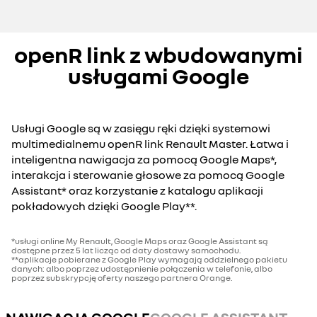
openR link z wbudowanymi
usługami Google
Usługi Google są w zasięgu ręki dzięki systemowi
multimedialnemu openR link Renault Master. Łatwa i
inteligentna nawigacja za pomocą Google Maps*,
interakcja i sterowanie głosowe za pomocą Google
Assistant* oraz korzystanie z katalogu aplikacji
pokładowych dzięki Google Play**.
*usługi online My Renault, Google Maps oraz Google Assistant są
dostępne przez 5 lat licząc od daty dostawy samochodu.
**aplikacje pobierane z Google Play wymagają oddzielnego pakietu
danych: albo poprzez udostępnienie połączenia w telefonie, albo
poprzez subskrypcję oferty naszego partnera Orange.