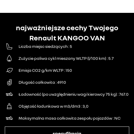
najważniejsze cechy Twojego
Renault KANGOO VAN
Liczba miejsc siedzących
5
Zużycie paliwa cykl mieszany WLTP (l/100 km)
5.7
Emisja CO2 g/km WLTP
150
Długość całkowita
4910
Ładowność (po uwzględnieniu wagi kierowcy 75 kg)
767.0
Objętość ładunkowa w m3/dm3
3,0
Maksymalna masa całkowita zespołu pojazdów
NC
specyfikacja