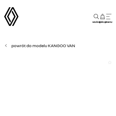
szukaj
zakup
menu
powrót do modelu KANGOO VAN