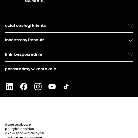
NA MIARĘ
dział obsługi klienta
inne strony Renault
linki bezpośrednie
pozostańmy w kontakcie
dane osobowe
polityka cookies
akt w sprawie danych
zastrzeżenia prawne