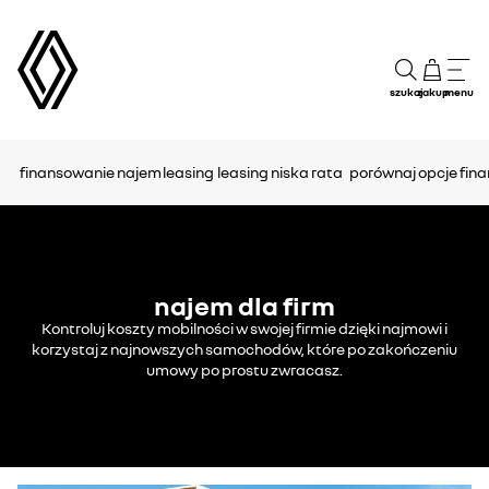
szukaj
zakup
menu
finansowanie
najem
leasing
leasing niska rata
porównaj opcje fin
najem dla firm
Kontroluj koszty mobilności w swojej firmie dzięki najmowi i
korzystaj z najnowszych samochodów, które po zakończeniu
umowy po prostu zwracasz.