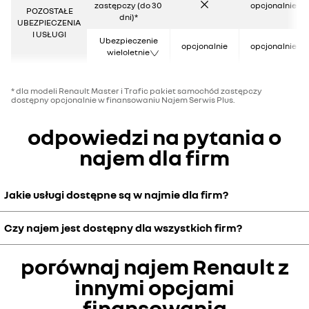
zastępczy (do 30
opcjonalnie
POZOSTAŁE
dni)*
UBEZPIECZENIA
I USŁUGI
Ubezpieczenie
opcjonalnie
opcjonalnie
wieloletnie
* dla modeli Renault Master i Trafic pakiet samochód zastępczy
dostępny opcjonalnie w finansowaniu Najem Serwis Plus.
odpowiedzi na pytania o
najem dla firm
Jakie usługi dostępne są w najmie dla firm?
Czy najem jest dostępny dla wszystkich firm?
W najmie dla firm z serwisem plus, w stałej miesięcznej opłacie
dostępny jest pakiet serwisowy oraz samochód zastępczy (do 30
dni)
porównaj najem Renault z
Tak, z najmu mogą korzystać wszyscy klienci biznesowi.
innymi opcjami
finansowania