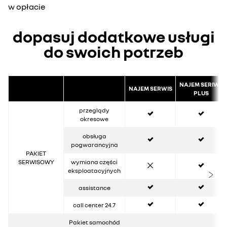
w opłacie
dopasuj dodatkowe usługi
do swoich potrzeb
NAJEM SERIWS
NAJEM SERWIS
PLUS
tak
tak
przeglądy
okresowe
tak
tak
obsługa
pogwarancyjna
PAKIET
nie
tak
SERWISOWY
wymiana części
eksploatacyjnych
tak
tak
assistance
tak
tak
call center 24.7
nie
Pakiet samochód