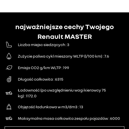
najważniejsze cechy Twojego
Renault MASTER
Liczba miejsc siedzących
3
Zużycie paliwa cykl mieszany WLTP (l/100 km)
7.6
Emisja CO2 g/km WLTP
199
Długość całkowita
6315
Ładowność (po uwzględnieniu wagi kierowcy 75
kg)
1172.0
Objętość ładunkowa w m3/dm3
13
Maksymalna masa całkowita zespołu pojazdów
6000