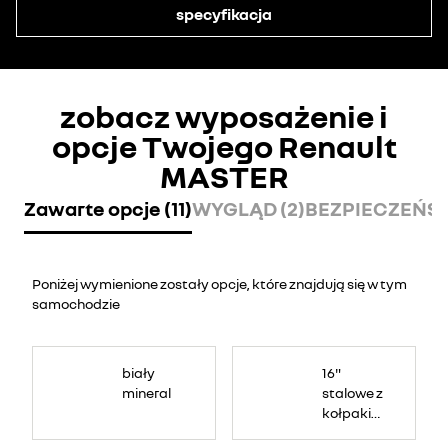
specyfikacja
zobacz wyposażenie i
opcje Twojego Renault
MASTER
Zawarte opcje (11)
WYGLĄD (2)
BEZPIECZEŃSTW
Poniżej wymienione zostały opcje, które znajdują się w tym
samochodzie
biały
16"
mineral
stalowe z
kołpakiem
airna