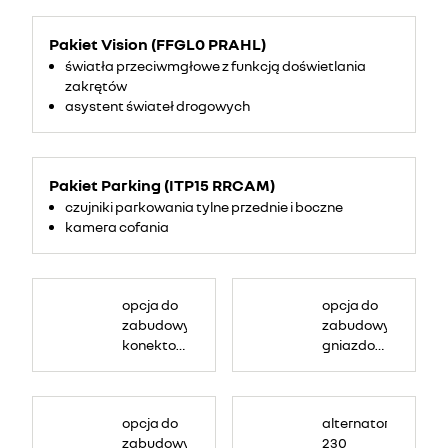
Pakiet Vision (FFGL0 PRAHL)
światła przeciwmgłowe z funkcją doświetlania
zakrętów
asystent świateł drogowych
Pakiet Parking (ITP15 RRCAM)
czujniki parkowania tylne przednie i boczne
kamera cofania
opcja do
opcja do
zabudowy:
zabudowy:
konektor
gniazdo
6 PIN,
odbioru
m.in. info
mocy
o
przy
opcja do
alternator
obrotach
silniku
zabudowy:
230
silnika