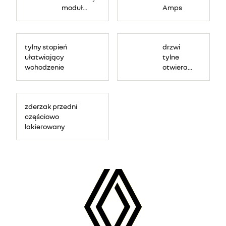
moduł
Amps
złączy
(BOIADP)
tylny stopień
drzwi
ułatwiający
tylne
wchodzenie
otwierane
pod
kątem
270
zderzak przedni
stopni
częściowo
lakierowany