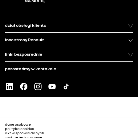
NA MIARĘ
dział obsługi klienta
inne strony Renault
linki bezpośrednie
pozostańmy w kontakcie
dane osobowe
polityka cookies
akt w sprawie danych
zastrzeżenia prawne