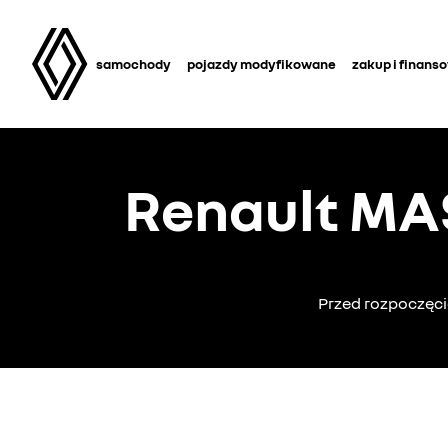
samochody
pojazdy modyfikowane
zakup i finans
Renault MA
Przed rozpoczęci