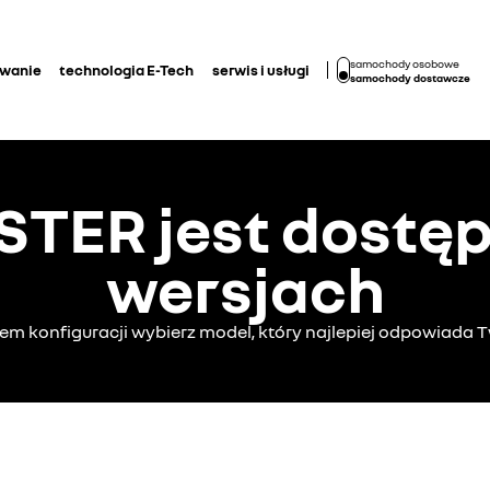
samochody osobowe
owanie
technologia E-Tech
serwis i usługi
samochody dostawcze
STER jest dostę
wersjach
em konfiguracji wybierz model, który najlepiej odpowiada