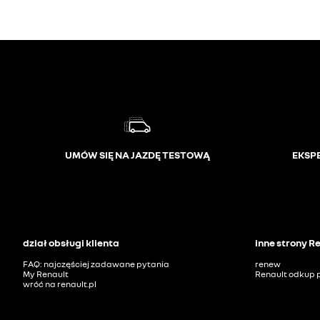
UMÓW SIĘ NA JAZDĘ TESTOWĄ
EKSP
dział obsługi klienta
inne strony R
FAQ: najczęściej zadawane pytania
renew
My Renault
Renault odkup 
wróć na renault.pl