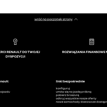
wróć na początek strony
ERCI RENAULT DO TWOJEJ
ROZWIĄZANIA FINANSOWE 
DYSPOZYCJI
enault
linki bezpośrednie
konfiguruj
pojazdu
umów się na jazdę próbną
pobierz broszurę
odkryj wszystkie nasze oferty
nowe samochody dostawcze dostępne