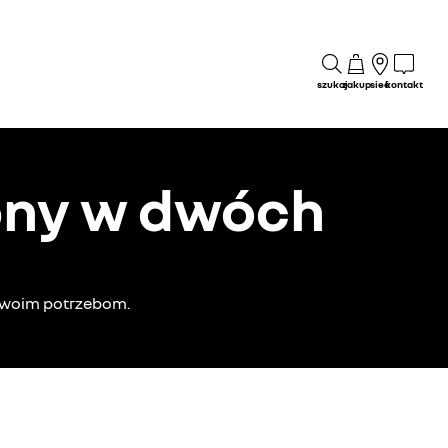
szukaj
zakup
sieć
kontakt
pny w dwóch
 Twoim potrzebom.