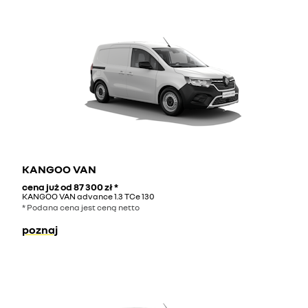
KANGOO VAN
cena już od
87 300 zł
*
KANGOO VAN advance 1.3 TCe 130
* Podana cena jest ceną netto
poznaj