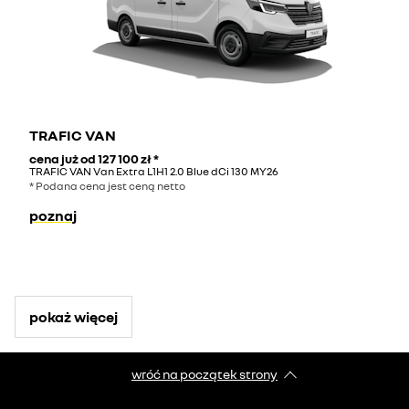
TRAFIC VAN
cena już od
127 100 zł
*
TRAFIC VAN Van Extra L1H1 2.0 Blue dCi 130 MY26
* Podana cena jest ceną netto
poznaj
pokaż więcej
wróć na początek strony