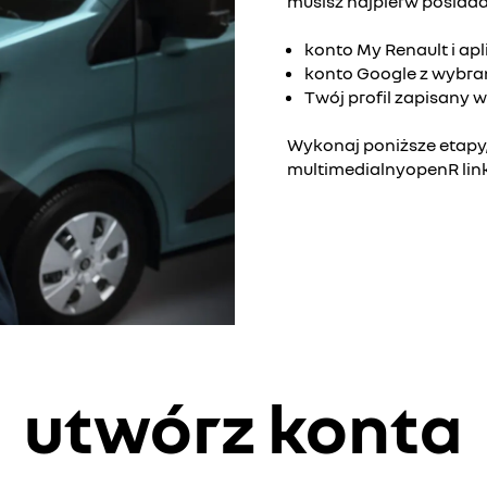
musisz najpierw posiada
konto My Renault i ap
konto Google z wybra
Twój profil zapisany w
Wykonaj poniższe etapy
multimedialnyopenR link 
utwórz konta