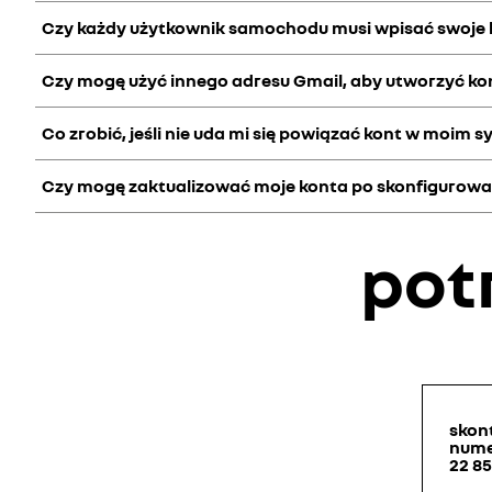
Utworzenie konta My Renault jest warunkiem wstępnym do z
Czy każdy użytkownik samochodu musi wpisać swoje k
Bez konta Google powiązanego z Twoim systemem openR link,
Czy mogę użyć innego adresu Gmail, aby utworzyć ko
Radzimy założyć konto Google w każdym profilu użytkowni
Co zrobić, jeśli nie uda mi się powiązać kont w moim s
Podczas tworzenia konta Google, adres Gmail jest tworzony
kontem i użyć go również do odzyskania hasła, odbierania 
Czy mogę zaktualizować moje konta po skonfigurowan
Jeśli nie uda Ci się powiązać kont z Twoim systemem openR
Możesz zmienić konta w każdym momencie. Aby to zrobić, prz
pot
konfiguracji.
skont
num
22 85