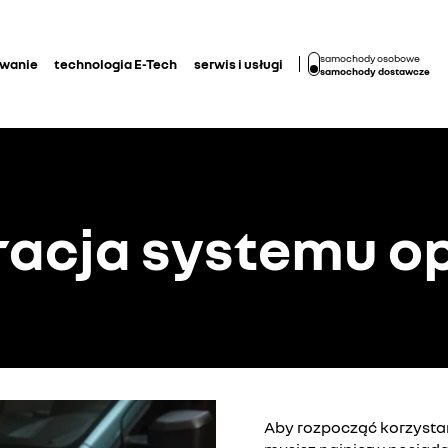
samochody osobowe
owanie
technologia E-Tech
serwis i usługi
samochody dostawcze
racja systemu op
Aby rozpocząć korzystan