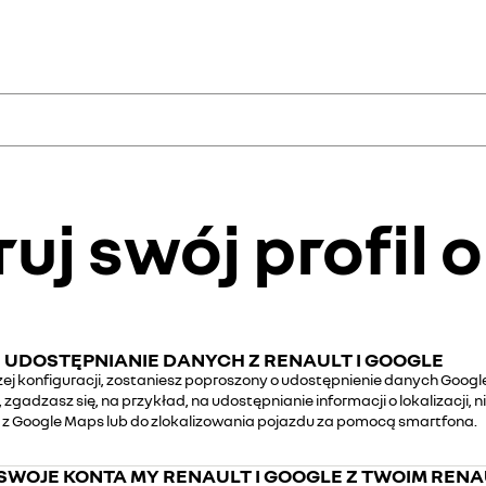
ne konto
ogle
możliwiających zarządzanie
uj swój profil o
, umowy i gwarancje i
online: geolokalizacji,
ia z jazdy w trybie online
dealerem lub ekspertem
d z kontem Google, aby
istant i Google Play.
 UDOSTĘPNIANIE DANYCH Z RENAULT I GOOGLE
ej konfiguracji, zostaniesz poproszony o udostępnienie danych Google
zgadzasz się, na przykład, na udostępnianie informacji o lokalizacji,
tworzenie ko
tworzenie ko
 z Google Maps lub do zlokalizowania pojazdu za pomocą smartfona.
Etap 1: pobierz na swój 
Etap 1: wejdź na stronę
w
SWOJE KONTA MY RENAULT I GOOGLE Z TWOIM REN