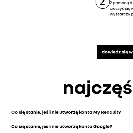
Z pomocą de
cieszyć się
wystarczy 
dowiedz się w
najczęś
*Google, Google Play, Google Maps, Waze i inne znaki są znakami 
Co się stanie, jeśli nie utworzę konta My Renault?
Co się stanie, jeśli nie utworzę konta Google?
My Renault jest pomyślany tak, aby ułatwić Ci życie. Jeże