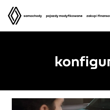
samochody
pojazdy modyfikowane
zakup i finans
konfigu