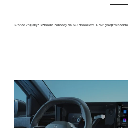
Skontaktuj się z Działem Pomocy ds. Multimediów i Nawigacji telefoni