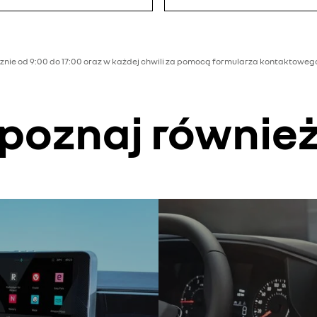
cznie od 9:00 do 17:00 oraz w każdej chwili za pomocą formularza kontaktoweg
poznaj równie