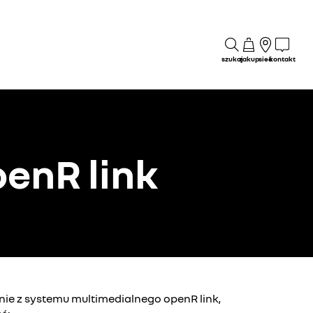
szukaj
zakup
sieć
kontakt
enR link
ie z systemu multimedialnego openR link,