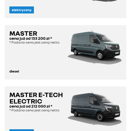
elektryczny
MASTER
cena już od
133 200 zł
*
* Podana cena jest ceną netto
diesel
MASTER E-TECH
ELECTRIC
cena już od
212 000 zł
*
* Podana cena jest ceną netto