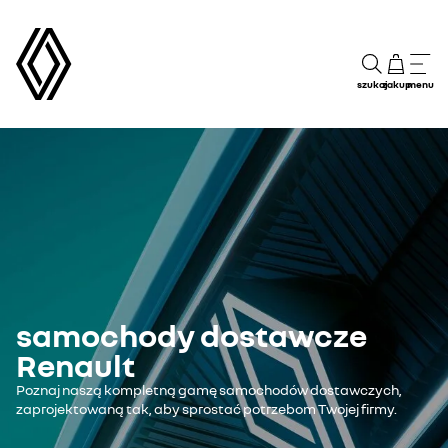
szukaj
zakup
menu
samochody dostawcze
Renault
Poznaj naszą kompletną gamę samochodów dostawczych,
zaprojektowaną tak, aby sprostać potrzebom Twojej firmy.