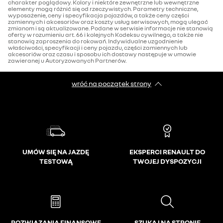
charakter poglądowy. Kolory i niektóre zewnętrzne lub wewnętrzne
elementy mogą różnić się od rzeczywistych. Parametry techniczne,
wyposażenie, ceny i specyfikacja pojazdów, a także ceny części
zamiennych i akcesoriów oraz koszty usług serwisowych, mogą ulegać
zmianom i są aktualizowane. Podane w serwisie informacje nie stanowią
oferty w rozumieniu art. 66 i kolejnych Kodeksu cywilnego, a także nie
stanowią zaproszenia do rokowań. Indywidualne uzgodnienie
właściwości, specyfikacji i ceny pojazdu, części zamiennych lub
akcesoriów oraz czasu i sposobu ich dostawy następuje w umowie
zawieranej u Autoryzowanych Partnerów.
wróć na początek strony
UMÓW SIĘ NA JAZDĘ
EKSPERCI RENAULT DO
TESTOWĄ
TWOJEJ DYSPOZYCJI
ROZWIĄZANIA FINANSOWE
SZUKAJ NA STRONIE