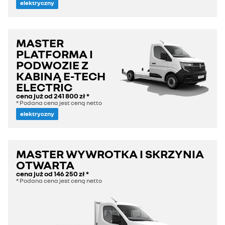
elektryczny
MASTER
PLATFORMA I
PODWOZIE Z
KABINĄ E-TECH
ELECTRIC
cena już od
241 800 zł
*
* Podana cena jest ceną netto
elektryczny
MASTER WYWROTKA I SKRZYNIA
OTWARTA
cena już od
146 250 zł
*
* Podana cena jest ceną netto