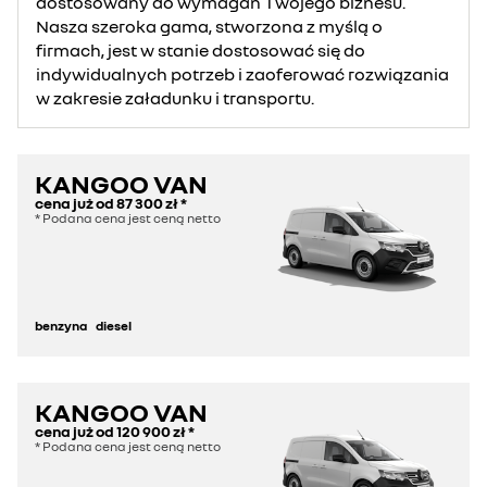
dostosowany do wymagań Twojego biznesu.
Nasza szeroka gama, stworzona z myślą o
firmach, jest w stanie dostosować się do
indywidualnych potrzeb i zaoferować rozwiązania
w zakresie załadunku i transportu.
KANGOO VAN
cena już od
87 300 zł
*
* Podana cena jest ceną netto
benzyna
diesel
KANGOO VAN
cena już od
120 900 zł
*
* Podana cena jest ceną netto