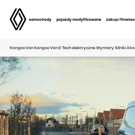
samochody
pojazdy modyfikowane
zakup i finans
Kangoo Van
Kangoo Van E-Tech elektryczne
Wymiary
Silniki
Akc