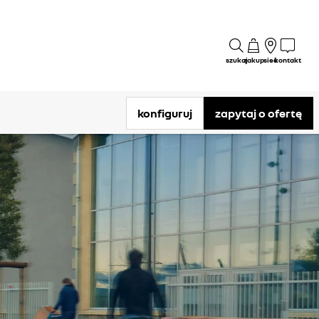
szukaj
zakup
sieć
kontakt
konfiguruj
zapytaj o ofertę