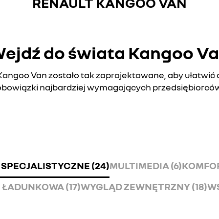
RENAULT KANGOO VAN
ejdź do świata Kangoo V
angoo Van zostało tak zaprojektowane, aby ułatwić
obowiązki najbardziej wymagających przedsiębiorców
 SPECJALISTYCZNE (24)
MULTIMEDIA (6)
KOMFOR
 ŁADUNKOWA (17)
WYGLĄD ZEWNĘTRZNY (18)
WS