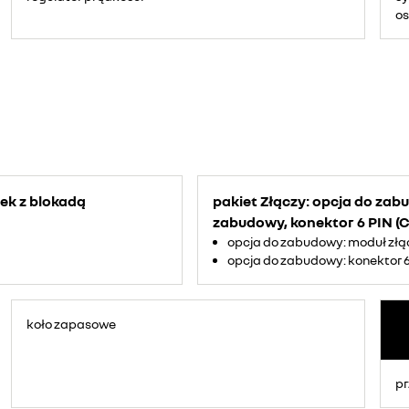
os
ek z blokadą
pakiet Złączy: opcja do zab
zabudowy, konektor 6 PIN 
opcja do zabudowy: moduł złą
opcja do zabudowy: konektor 
koło zapasowe
pr