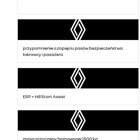
przypomnienie o zapięciu pasów bezpieczeństwa
kierowcy i pasażera
ESP + Hill Start Assist
masa przyczepy hamowanej 1500 kg