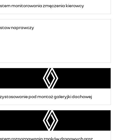
stem monitorowania zmęczenia kierowcy
estaw naprawczy
zystosowanie pod montaż galeryjki dachowej
stem rozpoznawania znaków drogowych oraz