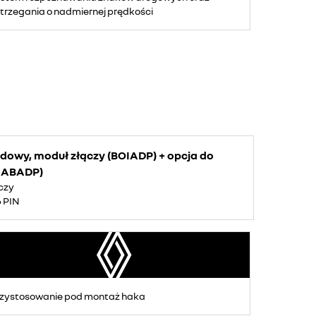
trzegania o nadmiernej prędkości
udowy, moduł złączy (BOIADP) + opcja do
(CABADP)
czy
6 PIN
zystosowanie pod montaż haka