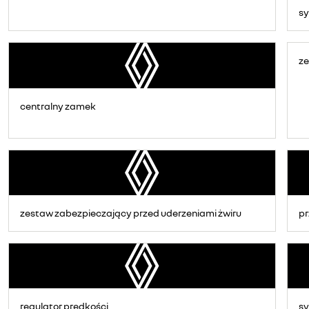
sy
z
centralny zamek
zestaw zabezpieczający przed uderzeniami żwiru
pr
regulator prędkości
sy