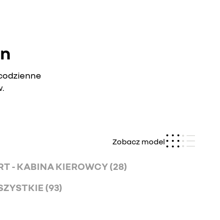
an
 codzienne
.
Zobacz model
T - KABINA KIEROWCY (28)
ZYSTKIE (93)