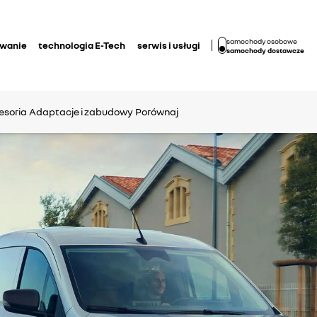
samochody osobowe
owanie
technologia E-Tech
serwis i usługi
samochody dostawcze
esoria
Adaptacje i zabudowy
Porównaj