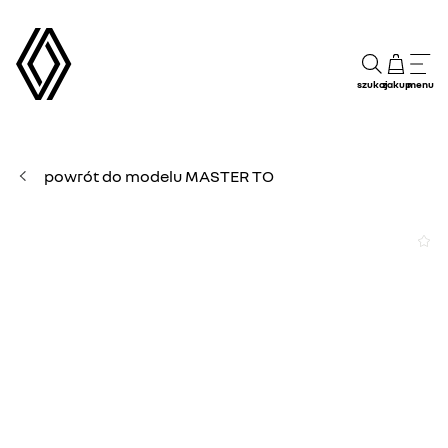
szukaj
zakup
menu
powrót do modelu MASTER TO