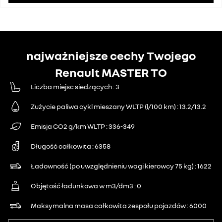
najważniejsze cechy Twojego
Renault MASTER TO
Liczba miejsc siedzących
3
Zużycie paliwa cykl mieszany WLTP (l/100 km)
13.2/13.2
Emisja CO2 g/km WLTP
336-349
Długość całkowita
6358
Ładowność (po uwzględnieniu wagi kierowcy 75 kg)
1622
Objętość ładunkowa w m3/dm3
0
Maksymalna masa całkowita zespołu pojazdów
6000