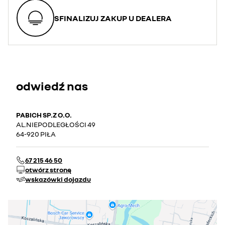
SFINALIZUJ ZAKUP U DEALERA
odwiedź nas
PABICH SP.Z O.O.
AL.NIEPODLEGŁOŚCI 49
64-920 PIŁA
67 215 46 50
otwórz stronę
wskazówki dojazdu