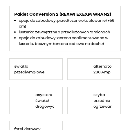
Pakiet Conversion 2 (REXWI EXEXM WRAN2)
opcja do zabudowy: przedłużone okablowanie (+65
cm)
lusterka zewnętrzne o przedłużonych ramionach
opcja do zabudowy: antena ecall montowana w
lusterku bocznym (antena radiowa na dachu)
światła
alternator
przeciwmgłowe
230 Amp
asystent
szyba
świateł
przednia
drogowych
ogrzewana
fotel kierowcy