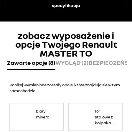
specyfikacja
zobacz wyposażenie i
opcje Twojego Renault
MASTER TO
Zawarte opcje (8)
WYGLĄD (2)
BEZPIECZEŃSTW
Poniżej wymienione zostały opcje, które znajdują się w tym
samochodzie
biały
16"
mineral
stalowe z
kołpakami
mini