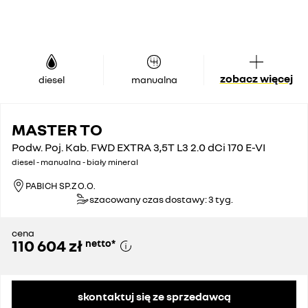
zobacz więcej
diesel
manualna
MASTER TO
Podw. Poj. Kab. FWD EXTRA 3,5T L3 2.0 dCi 170 E-VI
diesel - manualna - biały mineral
PABICH SP.Z O.O.
szacowany czas dostawy: 3 tyg.
cena
110 604 zł
netto
*
skontaktuj się ze sprzedawcą