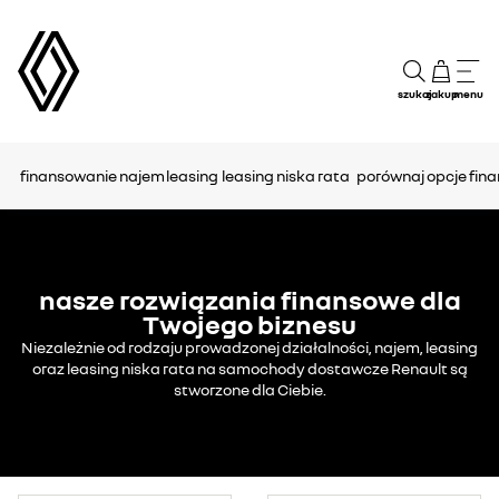
ilość
wieloletnie
wykup
samochodów
ubezpiecznie
samochodu
komunikacyjne
model Renault
szukaj
zakup
menu
pakiet serwis
czas trwania:
od 24 do 60
finansowanie
najem
leasing
leasing niska rata
porównaj opcje fin
miesięcy
nielimitowany
przebieg
nasze rozwiązania finansowe dla
opłata
Twojego biznesu
wstępna od
0% do 45%
Niezależnie od rodzaju prowadzonej działalności, najem, leasing
oraz leasing niska rata na samochody dostawcze Renault są
stworzone dla Ciebie.
obowiązkowo:
Bezpieczny
Leasing lub
Ubezpieczenie
GAP