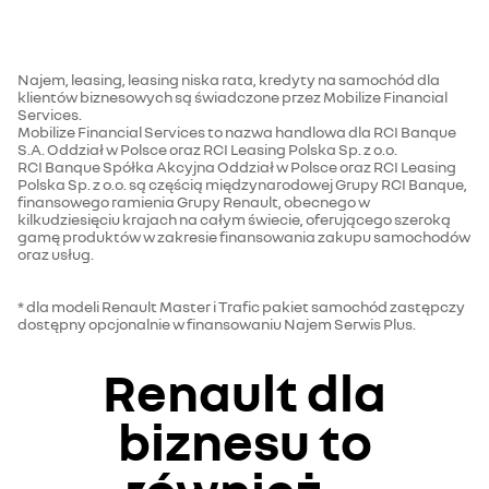
Najem, leasing, leasing niska rata, kredyty na samochód dla
klientów biznesowych są świadczone przez Mobilize Financial
Services.
Mobilize Financial Services to nazwa handlowa dla RCI Banque
S.A. Oddział w Polsce oraz RCI Leasing Polska Sp. z o.o.
RCI Banque Spółka Akcyjna Oddział w Polsce oraz RCI Leasing
Polska Sp. z o.o. są częścią międzynarodowej Grupy RCI Banque,
finansowego ramienia Grupy Renault, obecnego w
kilkudziesięciu krajach na całym świecie, oferującego szeroką
gamę produktów w zakresie finansowania zakupu samochodów
oraz usług.
* dla modeli Renault Master i Trafic pakiet samochód zastępczy
dostępny opcjonalnie w finansowaniu Najem Serwis Plus.
Renault dla
biznesu to