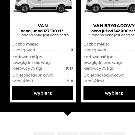
VAN
VAN BRYGADOWY
cena już od
127 100 zł
*
cena już od
142 300 zł
* Podana cena jest ceną netto
* Podana cena jest ceną ne
Liczba miejsc
Liczba miejsc
siedzących
3
siedzących
Ładowność (po
Ładowność (po
uwzględnieniu wagi
uwzględnieniu wagi
kierowcy 75 kg)
1017
kierowcy 75 kg)
Objętość ładunkowa
Objętość ładunkowa
w m3/dm3
5,8
w m3/dm3
wybierz
wybierz