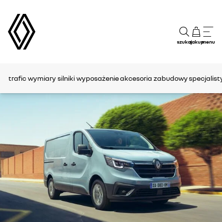
szukaj
zakup
menu
trafic
wymiary
silniki
wyposażenie
akcesoria
zabudowy specjalist