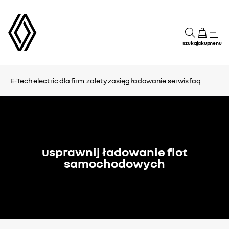
szukaj
zakup
menu
E-Tech electric dla firm
zalety
zasięg
ładowanie
serwis
faq
usprawnij ładowanie flot
samochodowych